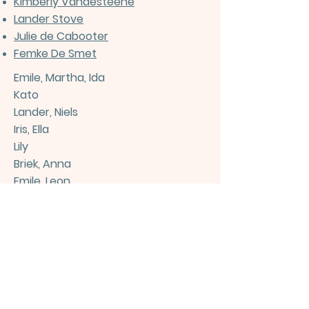
Kimberly Vandesteene
Lander Stove
Julie de Cabooter
Femke De Smet
Emile, Martha, Ida
Kato
Lander, Niels
Iris, Ella
Lily
Briek, Anna
Emile, Leon
Auke, Mats
VBS Wonterwijs
Dentergemstraat 55
9800 Deinze (Wontergem)