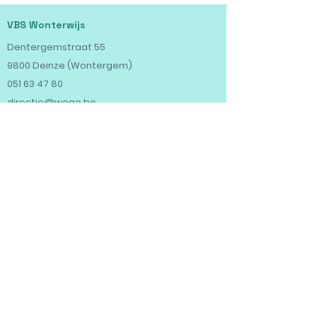
VBS Wonterwijs
Dentergemstraat 55
9800 Deinze (Wontergem)
051 63 47 80
directie@wogo.be
VBS Kerselaar
Ardense Jagersstraat 6
9800 Deinze (Gottem)
051 63 51 47
directie@wogo.be
Praktisch
MAALTIJDEN
MEDICIJNATTEST